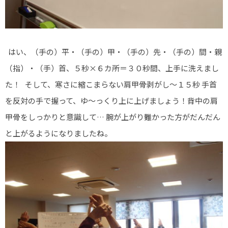
はい、（手の）平・（手の）甲・（手の）先・（手の）間・親
（指）・（手）首、５秒×６カ所＝３０秒間、上手に洗えまし
た！ そして、寒さに縮こまらない肩甲骨剥がし～１５秒 手首
を反対の手で握って、ゆ～っくり上に上げましょう！背中の肩
甲骨をしっかりと意識して… 腕が上がり難かった方がだんだん
と上がるようになりましたね。