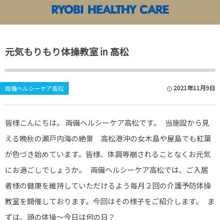
両備ヘルシーケアアカデミー
両備ヘルシーケア TOP
元気もりもり体操教室 in 高松
各施設News&Information
両備ヘルシーケアアカデミー
苫田温泉 泉
両備ヘルシー
2021年11月9日
両備ヘルシーケア高松
両備ヘルシー
皆様こんにちは。 両備ヘルシーケア高松です。 当施設から見
両備ヘルシー
える晩秋の瀬戸内海の絶景 高松港沖の女木島や屋島でも紅葉
両備ヘルシー
が色づき始めています。皆様、体調等崩されることなくお元気
にお過ごしでしょうか。 両備ヘルシーケア高松では、ご入居
両備ヘルシー
者様の健康を維持していただけるよう毎月２回の介護予防体操
両備ヘルシー
教室を開催しております。今回はその様子をご紹介します。 ま
ずは、頭の体操～今日は何の日？