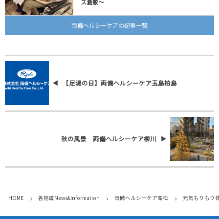
ス倉敷～
両備ヘルシーケアの記事一覧
【足湯の日】両備ヘルシーケア玉島柏島
秋の風景 両備ヘルシーケア柳川
HOME
各施設News&Information
両備ヘルシーケア高松
元気もりもり体操