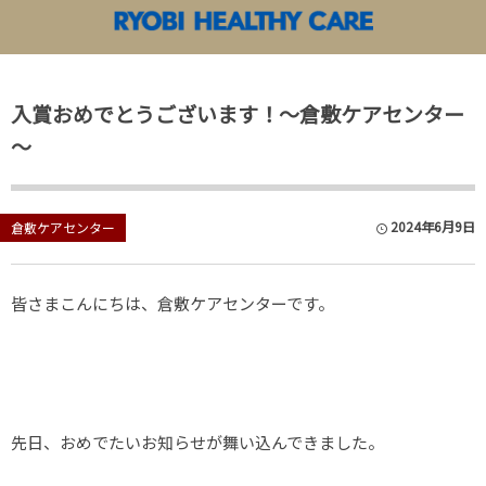
両備ヘルシーケアアカデミー
両備ヘルシーケア TOP
入賞おめでとうございます！～倉敷ケアセンター
各施設News&Information
両備ヘルシーケアアカデミー
苫田温泉 泉
～
両備ヘルシー
2024年6月9日
両備ヘルシー
倉敷ケアセンター
両備ヘルシー
皆さまこんにちは、倉敷ケアセンターです。
両備ヘルシー
両備ヘルシー
両備ヘルシー
先日、おめでたいお知らせが舞い込んできました。