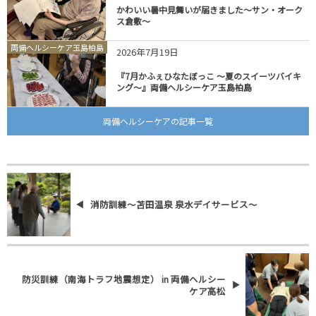
かわいい暑中見舞いが届きました～サン・オーク
ス倉敷～
両備ヘルシーケア玉島柏島
2026年7月19日
『7月かふぇひなたぼっこ ～夏のスイーツバイキ
ング～』両備ヘルシーケア玉島柏島
両備ヘルシーケアの記事一覧
消防訓練～苫田温泉 泉水デイサービス～
防災訓練（南海トラフ地震想定） in 両備ヘルシー
ケア高松