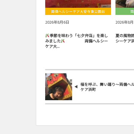
両備ヘルシーケア大安寺東公園前
両
2026年8月6日
2026年8
季節を味わう「七夕弁当」を楽し
夏の風物
みました
両備ヘルシー
シーケア
ケア大...
福を呼ぶ、舞い踊り～両備ヘ
ケア浜町