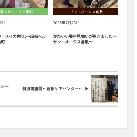
備ヘルシーケア浜町
サン・オークス倉敷
月2日
2026年7月23日
2026
詩！スイカ割り;～両備ヘル
かわいい暑中見舞いが届きました～
『7月
浜町
サン・オークス倉敷～
ーツバ
ア玉島
ルシー
特別講座
～倉敷ケアセンター～