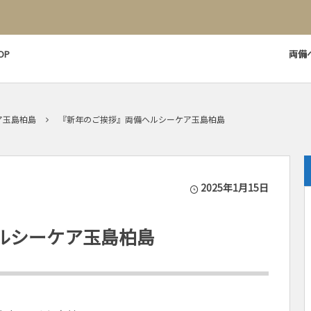
OP
両備
ア玉島柏島
『新年のご挨拶』両備ヘルシーケア玉島柏島
2025年1月15日
ルシーケア玉島柏島