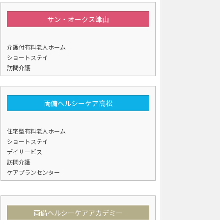
サン・オークス津山
両備ヘルシーケア玉島柏島
両備ヘルシーケア玉島柏島
年7月19日
2026年7月19日
20
介護付有料老人ホーム
ショートステイ
かふぇひなたぼっこ ～夏のスイ
『七夕×運動・音楽レク
』両備ヘ
手
イキング～』両備ヘルシーケ
ルシーケア玉島柏島
安
訪問介護
柏島
両備ヘルシーケア高松
住宅型有料老人ホーム
ショートステイ
デイサービス
訪問介護
ケアプランセンター
両備ヘルシーケアアカデミー