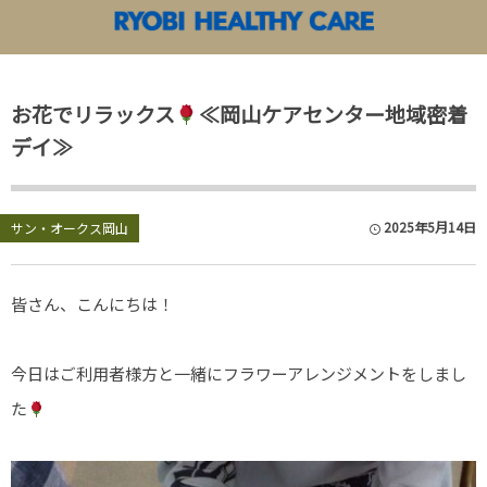
両備ヘルシーケアアカデミー
両備ヘルシーケア TOP
お花でリラックス
≪岡山ケアセンター地域密着
各施設News&Information
両備ヘルシーケアアカデミー
苫田温泉 泉
デイ≫
両備ヘルシー
2025年5月14日
両備ヘルシー
サン・オークス岡山
両備ヘルシー
皆さん、こんにちは！
両備ヘルシー
今日はご利用者様方と一緒にフラワーアレンジメントをしまし
両備ヘルシー
た
両備ヘルシー