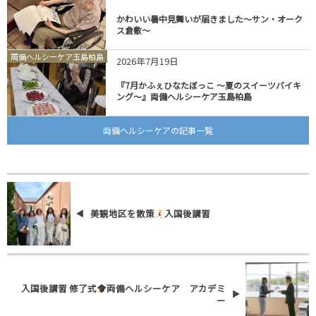
かわいい暑中見舞いが届きました～サン・オーク
ス倉敷～
両備ヘルシーケア玉島柏島
2026年7月19日
『7月かふぇひなたぼっこ ～夏のスイーツバイキ
ング～』両備ヘルシーケア玉島柏島
両備ヘルシーケアの記事一覧
美観地区を散策
入国後講習
入国後講習 修了式
両備ヘルシーケア アカデミ
ー