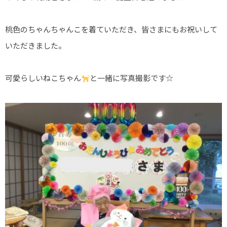
丸の内ヒルズ
サン・オーク
桃色のちゃんちゃんこを着ていただき、皆さまにもお祝いして
いただきました。
サン・オーク
倉敷ケアセン
可愛らしいねこちゃん
と一緒に写真撮影です☆
サン・オーク
お知らせ