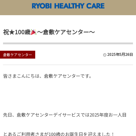
両備ヘルシーケアアカデミー
両備ヘルシーケア TOP
祝★100歳
～倉敷ケアセンター～
各施設News&Information
両備ヘルシーケアアカデミー
苫田温泉 泉
両備ヘルシー
2025年5月26日
倉敷ケアセンター
両備ヘルシー
皆さまこんにちは、倉敷ケアセンターです。
両備ヘルシー
両備ヘルシー
両備ヘルシー
先日、倉敷ケアセンターデイサービスでは2025年度お一人目
両備ヘルシー
とあるご利用者さまが100歳のお誕生日を迎えました！