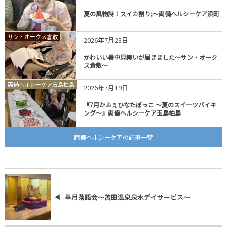
夏の風物詩！スイカ割り;～両備ヘルシーケア浜町
サン・オークス倉敷
2026年7月23日
かわいい暑中見舞いが届きました～サン・オーク
ス倉敷～
両備ヘルシーケア玉島柏島
2026年7月19日
『7月かふぇひなたぼっこ ～夏のスイーツバイキ
ング～』両備ヘルシーケア玉島柏島
両備ヘルシーケアの記事一覧
皐月落語会～苫田温泉泉水デイサービス～