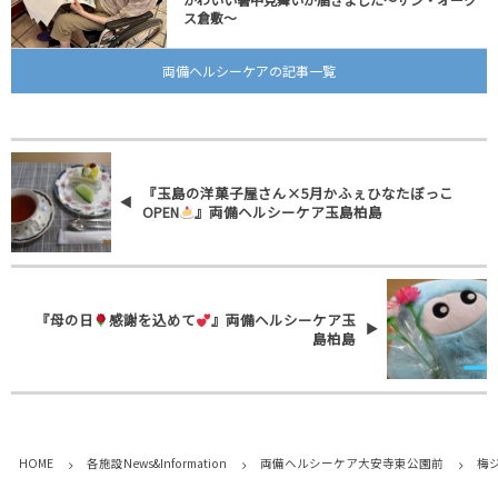
ス倉敷～
両備ヘルシーケアの記事一覧
『玉島の洋菓子屋さん×5月かふぇひなたぼっこ
OPEN
』両備ヘルシーケア玉島柏島
『母の日
感謝を込めて
』両備ヘルシーケア玉
島柏島
HOME
各施設News&Information
両備ヘルシーケア大安寺東公園前
梅