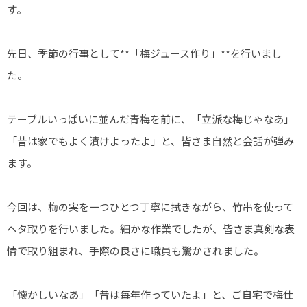
丸の内ヒルズ
す。
サン・オーク
先日、季節の行事として**「梅ジュース作り」**を行いまし
サン・オーク
た。
倉敷ケアセン
テーブルいっぱいに並んだ青梅を前に、「立派な梅じゃなあ」
サン・オーク
「昔は家でもよく漬けよったよ」と、皆さま自然と会話が弾み
ます。
お知らせ
今回は、梅の実を一つひとつ丁寧に拭きながら、竹串を使って
ヘタ取りを行いました。細かな作業でしたが、皆さま真剣な表
情で取り組まれ、手際の良さに職員も驚かされました。
「懐かしいなあ」「昔は毎年作っていたよ」と、ご自宅で梅仕