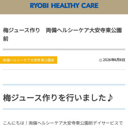
両備ヘルシーケアアカデミー
両備ヘルシーケア TOP
梅ジュース作り 両備ヘルシーケア大安寺東公園
各施設News&Information
両備ヘルシーケアアカデミー
苫田温泉 泉
前
両備ヘルシー
2026年6月6日
両備ヘルシー
両備ヘルシーケア大安寺東公園前
両備ヘルシー
両備ヘルシー
梅ジュース作りを行いました♪
両備ヘルシー
両備ヘルシー
こんにちは！両備ヘルシーケア大安寺東公園前デイサービスで