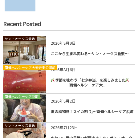
Recent Posted
サン・オークス倉敷
2026年8月9日
ここから生まれ変わる～サン・オークス倉敷～
両備ヘルシーケア大安寺東公園前
2026年8月6日
季節を味わう「七夕弁当」を楽しみました
両備ヘルシーケア大...
両備ヘルシーケア浜町
2026年8月2日
夏の風物詩！スイカ割り;～両備ヘルシーケア浜町
サン・オークス倉敷
2026年7月23日
かわいい暑中見舞いが届きました～サン・オーク